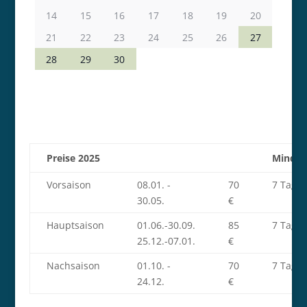
14
15
16
17
18
19
20
21
22
23
24
25
26
27
28
29
30
Preise 2025
Mindes
Vorsaison
08.01. -
70
7 Tage
30.05.
€
Hauptsaison
01.06.-30.09.
85
7 Tage
25.12.-07.01.
€
Nachsaison
01.10. -
70
7 Tage
24.12.
€